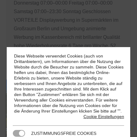
Donnerstag 07:00–00:00 Freitag 07:00–00:00
Samstag 07:00–23:30 Sonntag Geschlossen
VORTEILE Displaywerbung in Supermärkten im
Großraum Berlin und Umgebung animierte
Werbung im Kassenbereich mit brillanter Qualität
hohe Wiederholungsrate 6 Tage pro Woche, 52
Wochen im Jahr monatlich über 12 Mio. Kontakte
Diese Webseite verwendet Cookies (auch von
Drittanbietern), um Informationen über die Nutzung der
an…
Website durch die Besucher zu sammeln. Diese Cookies
helfen uns dabei, Ihnen das bestmögliche Online-
Erlebnis zu bieten, unsere Website ständig zu
verbessern und Ihnen Angebote zu unterbreiten, die auf
Ihre Interessen zugeschnitten sind. Mit dem Klick auf
den Button "Zustimmen" erklären Sie sich mit der
Verwendung aller Cookies einverstanden. Für weitere
Informationen über die Nutzung von Cookies oder für
die Änderung Ihrer Einstellungen klicken Sie bitte auf "
".
Cookie Einstellungen
ZUSTIMMUNGSFREIE COOKIES