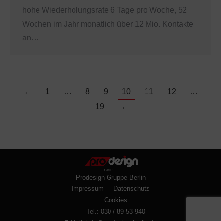
hohe Wiederholungsrate 6 Tage pro Woche, 52
Wochen im Jahr monatlich über 12 Mio. Kontakte
an…
←
1
…
8
9
10
11
12
…
19
→
Prodesign Gruppe Berlin
Impressum
Datenschutz
Cookies
Tel.: 030 / 89 53 940