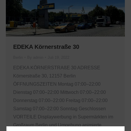
EDEKA Körnerstraße 30
Berlin
By
admin
Juli 19, 2022
EDEKA KÖRNERSTRAßE 30 ADRESSE
Körnerstraße 30, 12157 Berlin
ÖFFNUNGSZEITEN Montag 07:00–22:00
Dienstag 07:00–22:00 Mittwoch 07:00–22:00
Donnerstag 07:00–22:00 Freitag 07:00–22:00
Samstag 07:00–22:00 Sonntag Geschlossen
VORTEILE Displaywerbung in Supermärkten im
Großraum Berlin und Umgebung animierte