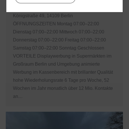
EDEKA KÖNIGSTRAßE 49 ADRESSE
Königstraße 49, 14109 Berlin
ÖFFNUNGSZEITEN Montag 07:00–22:00
Dienstag 07:00–22:00 Mittwoch 07:00–22:00
Donnerstag 07:00–22:00 Freitag 07:00–22:00
Samstag 07:00–22:00 Sonntag Geschlossen
VORTEILE Displaywerbung in Supermärkten im
Großraum Berlin und Umgebung animierte
Werbung im Kassenbereich mit brillanter Qualität
hohe Wiederholungsrate 6 Tage pro Woche, 52
Wochen im Jahr monatlich über 12 Mio. Kontakte
an…