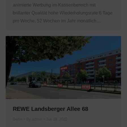
animierte Werbung im Kassenbereich mit
brillanter Qualität hohe Wiederholungsrate 6 Tage
pro Woche, 52 Wochen im Jahr monatlich…
REWE Landsberger Allee 68
Berlin
By
admin
Juli 19, 2022