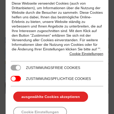
Werbung im Kassenbereich mit brillanter Qualität
Diese Webseite verwendet Cookies (auch von
Drittanbietern), um Informationen über die Nutzung der
hohe Wiederholungsrate 6 Tage pro Woche, 52
Website durch die Besucher zu sammeln. Diese Cookies
Wochen im Jahr monatlich über 12 Mio. Kontakte
helfen uns dabei, Ihnen das bestmögliche Online-
Erlebnis zu bieten, unsere Website ständig zu
an…
verbessern und Ihnen Angebote zu unterbreiten, die auf
Ihre Interessen zugeschnitten sind. Mit dem Klick auf
den Button "Zustimmen" erklären Sie sich mit der
Verwendung aller Cookies einverstanden. Für weitere
Informationen über die Nutzung von Cookies oder für
die Änderung Ihrer Einstellungen klicken Sie bitte auf "
".
Cookie Einstellungen
ZUSTIMMUNGSFREIE COOKIES
ZUSTIMMUNGSPFLICHTIGE COOKIES
ausgewählte Cookies akzeptieren
EDEKA Königstraße 49
Cookie Einstellungen
Berlin
By
admin
Juli 19, 2022