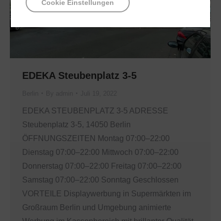
Cookie Einstellungen
EDEKA Steubenplatz 3-5
Berlin
By
admin
Juli 19, 2022
EDEKA STEUBENPLATZ 3-5 ADRESSE
Steubenplatz 3-5, 14050 Berlin
ÖFFNUNGSZEITEN Montag 07:00–22:00
Dienstag 07:00–22:00 Mittwoch 07:00–22:00
Donnerstag 07:00–22:00 Freitag 07:00–22:00
Samstag 07:00–22:00 Sonntag Geschlossen
VORTEILE Displaywerbung in Supermärkten im
Großraum Berlin und Umgebung animierte