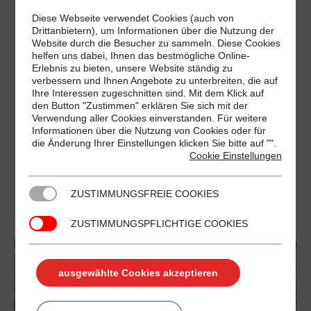
EDEKA SUNDGAUER STRAßE 109 ADRESSE
Diese Webseite verwendet Cookies (auch von
Sundgauer Str. 109, 14167 Berlin
Drittanbietern), um Informationen über die Nutzung der
Website durch die Besucher zu sammeln. Diese Cookies
ÖFFNUNGSZEITEN Montag 07:00–22:00
helfen uns dabei, Ihnen das bestmögliche Online-
Dienstag 07:00–22:00 Mittwoch 07:00–22:00
Erlebnis zu bieten, unsere Website ständig zu
verbessern und Ihnen Angebote zu unterbreiten, die auf
Donnerstag 07:00–22:00 Freitag 07:00–22:00
Ihre Interessen zugeschnitten sind. Mit dem Klick auf
Samstag 07:00–22:00 Sonntag Geschlossen
den Button "Zustimmen" erklären Sie sich mit der
Verwendung aller Cookies einverstanden. Für weitere
VORTEILE Displaywerbung in Supermärkten im
Informationen über die Nutzung von Cookies oder für
Großraum Berlin und Umgebung animierte
die Änderung Ihrer Einstellungen klicken Sie bitte auf "
".
Cookie Einstellungen
Werbung im Kassenbereich mit brillanter Qualität
hohe Wiederholungsrate 6 Tage pro Woche, 52
ZUSTIMMUNGSFREIE COOKIES
Wochen im Jahr monatlich über 12 Mio.…
ZUSTIMMUNGSPFLICHTIGE COOKIES
ausgewählte Cookies akzeptieren