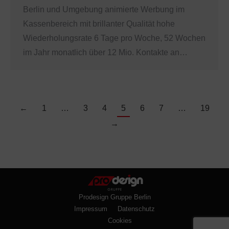
Berlin und Umgebung animierte Werbung im
Kassenbereich mit brillanter Qualität hohe
Wiederholungsrate 6 Tage pro Woche, 52 Wochen
im Jahr monatlich über 12 Mio. Kontakte an…
←
1
…
3
4
5
6
7
…
19
→
Prodesign Gruppe Berlin
Impressum
Datenschutz
Cookies