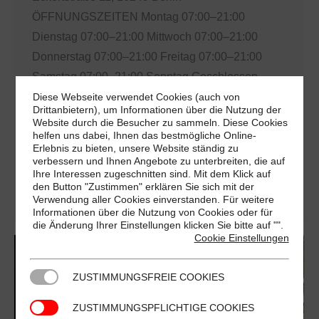
ÖFFNUNGSZEITEN Montag 07:00–21:00
Dienstag 07:00–21:00 Mittwoch 07:00–21:00
Donnerstag 07:00–21:00 Freitag 07:00–21:00
Samstag 07:00–21:00 Sonntag Geschlossen
VORTEILE Displaywerbung in Supermärkten im
Diese Webseite verwendet Cookies (auch von
Drittanbietern), um Informationen über die Nutzung der
Großraum Berlin und Umgebung animierte
Website durch die Besucher zu sammeln. Diese Cookies
helfen uns dabei, Ihnen das bestmögliche Online-
Werbung im Kassenbereich mit brillanter Qualität
Erlebnis zu bieten, unsere Website ständig zu
hohe Wiederholungsrate 6 Tage pro Woche, 52
verbessern und Ihnen Angebote zu unterbreiten, die auf
Ihre Interessen zugeschnitten sind. Mit dem Klick auf
Wochen im Jahr monatlich über 12 Mio.
den Button "Zustimmen" erklären Sie sich mit der
Kontakte…
Verwendung aller Cookies einverstanden. Für weitere
Informationen über die Nutzung von Cookies oder für
die Änderung Ihrer Einstellungen klicken Sie bitte auf "
".
Cookie Einstellungen
ZUSTIMMUNGSFREIE COOKIES
ZUSTIMMUNGSPFLICHTIGE COOKIES