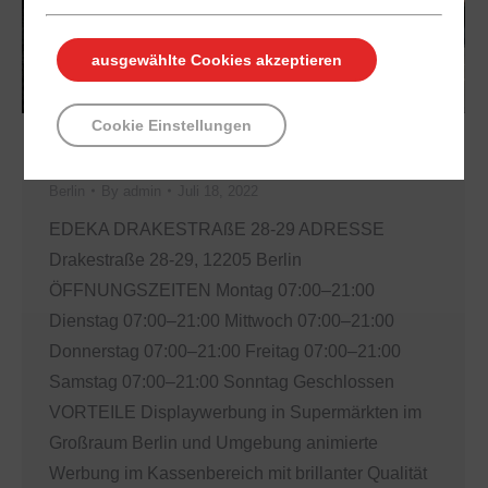
ausgewählte Cookies akzeptieren
Cookie Einstellungen
EDEKA Drakestraße 28-29
Berlin
By
admin
Juli 18, 2022
EDEKA DRAKESTRAßE 28-29 ADRESSE
Drakestraße 28-29, 12205 Berlin
ÖFFNUNGSZEITEN Montag 07:00–21:00
Dienstag 07:00–21:00 Mittwoch 07:00–21:00
Donnerstag 07:00–21:00 Freitag 07:00–21:00
Samstag 07:00–21:00 Sonntag Geschlossen
VORTEILE Displaywerbung in Supermärkten im
Großraum Berlin und Umgebung animierte
Werbung im Kassenbereich mit brillanter Qualität