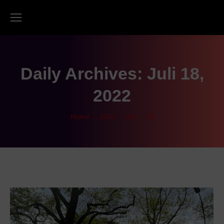
Daily Archives:
Juli 18,
2022
You are here:
Home
2022
Juli
18