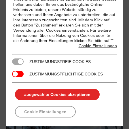
EDEKA AN DER FEUERWEHR 2 ADRESSE An
helfen uns dabei, Ihnen das bestmögliche Online-
Erlebnis zu bieten, unsere Website ständig zu
der Feuerwehr 2, 15749 Mittenwalde
verbessern und Ihnen Angebote zu unterbreiten, die auf
ÖFFNUNGSZEITEN Montag 06:55–21:00
Ihre Interessen zugeschnitten sind. Mit dem Klick auf
den Button "Zustimmen" erklären Sie sich mit der
Dienstag 06:55–21:00 Mittwoch 06:55–21:00
Verwendung aller Cookies einverstanden. Für weitere
Donnerstag 06:55–21:00 Freitag 06:55–21:00
Informationen über die Nutzung von Cookies oder für
die Änderung Ihrer Einstellungen klicken Sie bitte auf "
".
Samstag 06:55–21:00 Sonntag Geschlossen
Cookie Einstellungen
VORTEILE Displaywerbung in Supermärkten im
Großraum Berlin und Umgebung animierte
ZUSTIMMUNGSFREIE COOKIES
Werbung im Kassenbereich mit brillanter Qualität
ZUSTIMMUNGSPFLICHTIGE COOKIES
hohe Wiederholungsrate 6 Tage pro Woche, 52
Wochen im Jahr monatlich über…
ausgewählte Cookies akzeptieren
Cookie Einstellungen