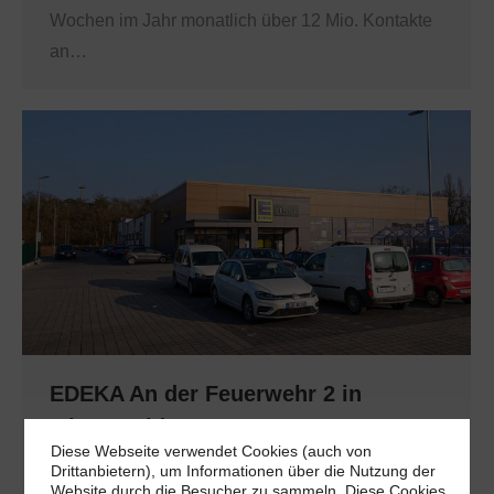
Wochen im Jahr monatlich über 12 Mio. Kontakte
an…
EDEKA An der Feuerwehr 2 in
Mittenwalde
Diese Webseite verwendet Cookies (auch von
Brandenburg
By
admin
April 11, 2022
Drittanbietern), um Informationen über die Nutzung der
Website durch die Besucher zu sammeln. Diese Cookies