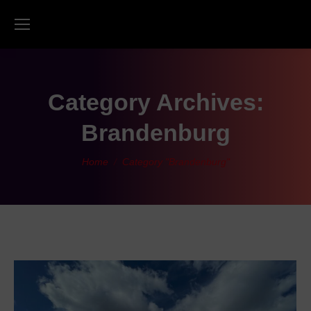
Category Archives:
Brandenburg
You are here:
Home
Category "Brandenburg"