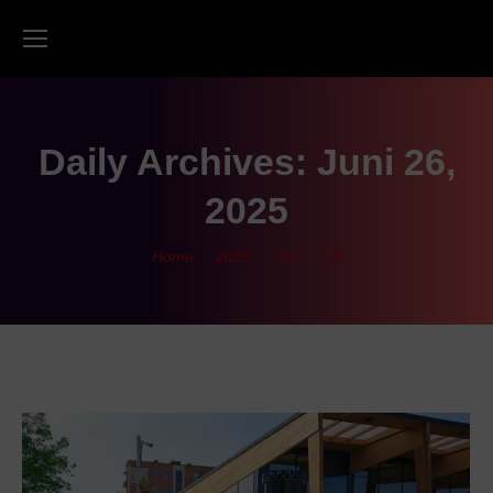
Daily Archives:
Juni 26,
2025
You are here:
Home
2025
Juni
26