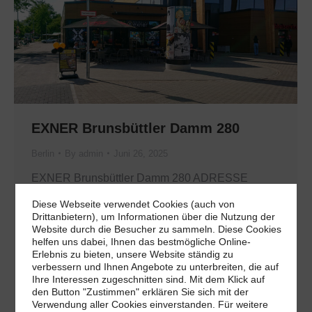
EXNER Brunsbüttler Damm 280
Berlin
By
admin
Juni 26, 2025
EXNER Brunsbüttler Damm 280 ADRESSE
Brunsbüttler Damm 280, 13591 Berlin (bei Rewe)
Diese Webseite verwendet Cookies (auch von
ÖFFNUNGSZEITEN Montag 06:00–19:00
Drittanbietern), um Informationen über die Nutzung der
Website durch die Besucher zu sammeln. Diese Cookies
Dienstag 06:00–19:00 Mittwoch 06:00–19:00
helfen uns dabei, Ihnen das bestmögliche Online-
Erlebnis zu bieten, unsere Website ständig zu
Donnerstag 06:00–19:00 Freitag 06:00–19:00
verbessern und Ihnen Angebote zu unterbreiten, die auf
Samstag 06:00–19:00 Sonntag 07:00–12:00
Ihre Interessen zugeschnitten sind. Mit dem Klick auf
den Button "Zustimmen" erklären Sie sich mit der
VORTEILE Displaywerbung in Supermärkten im
Verwendung aller Cookies einverstanden. Für weitere