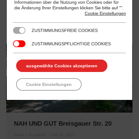
Großraum Berlin und Umgebung animierte
Informationen über die Nutzung von Cookies oder für
die Änderung Ihrer Einstellungen klicken Sie bitte auf "
".
Werbung im Kassenbereich mit brillanter Qualität
Cookie Einstellungen
hohe Wiederholungsrate 6 Tage pro Woche, 52
Wochen im Jahr monatlich über…
ZUSTIMMUNGSFREIE COOKIES
ZUSTIMMUNGSPFLICHTIGE COOKIES
ausgewählte Cookies akzeptieren
Cookie Einstellungen
NAH UND GUT Breisgauer Str. 20
Berlin
By
admin
Juni 26, 2025