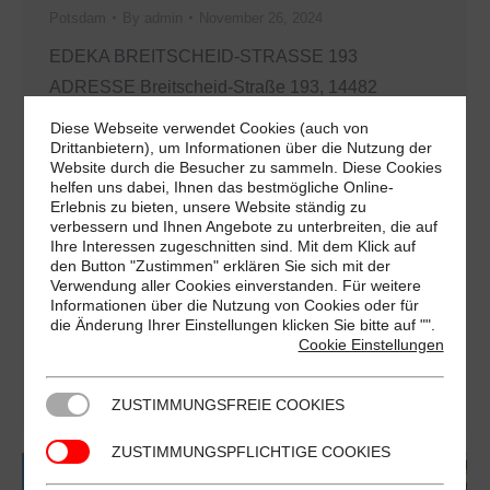
Potsdam
By
admin
November 26, 2024
EDEKA BREITSCHEID-STRASSE 193
ADRESSE Breitscheid-Straße 193, 14482
Potsdam ÖFFNUNGSZEITEN Montag 07:00–
Diese Webseite verwendet Cookies (auch von
20:00 Dienstag 07:00–20:00 Mittwoch 07:00–
Drittanbietern), um Informationen über die Nutzung der
Website durch die Besucher zu sammeln. Diese Cookies
20:00 Donnerstag 07:00–20:00 Freitag 07:00–
helfen uns dabei, Ihnen das bestmögliche Online-
Erlebnis zu bieten, unsere Website ständig zu
20:00 Samstag 07:00–20:00 Sonntag
verbessern und Ihnen Angebote zu unterbreiten, die auf
Geschlossen VORTEILE Displaywerbung in
Ihre Interessen zugeschnitten sind. Mit dem Klick auf
den Button "Zustimmen" erklären Sie sich mit der
Supermärkten im Großraum Berlin und Umgebung
Verwendung aller Cookies einverstanden. Für weitere
animierte Werbung im Kassenbereich mit
Informationen über die Nutzung von Cookies oder für
die Änderung Ihrer Einstellungen klicken Sie bitte auf "
".
brillanter Qualität hohe Wiederholungsrate 6 Tage
Cookie Einstellungen
pro Woche, 52 Wochen im Jahr monatlich über 12
Mio. Kontakte an…
ZUSTIMMUNGSFREIE COOKIES
ZUSTIMMUNGSPFLICHTIGE COOKIES