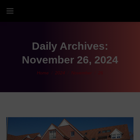
Daily Archives:
November 26, 2024
You are here:
Home
2024
November
26