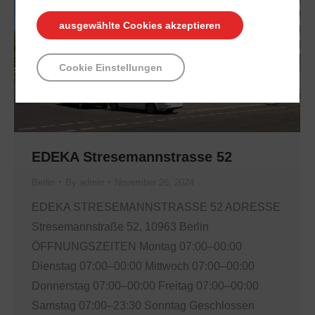
ausgewählte Cookies akzeptieren
Cookie Einstellungen
EDEKA Stresemannstrasse 52
Berlin
By
admin
November 26, 2024
EDEKA STRESEMANNSTRASSE 52 ADRESSE
Stresemannstraße 52, 10963 Berlin
ÖFFNUNGSZEITEN Montag 07:00–00:00
Dienstag 07:00–00:00 Mittwoch 07:00–00:00
Donnerstag 07:00–00:00 Freitag 07:00–00:00
Samstag 07:00–23:30 Sonntag Geschlossen