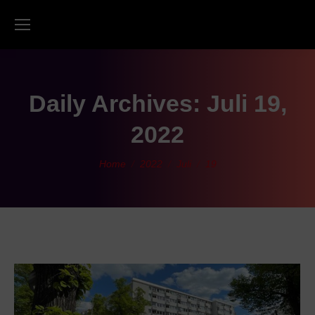
Daily Archives:
Juli 19,
2022
You are here:
Home
2022
Juli
19