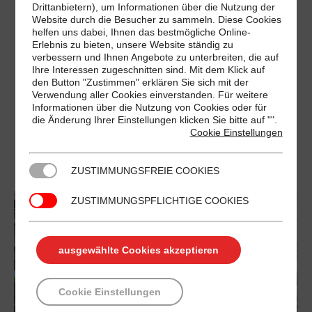
Drittanbietern), um Informationen über die Nutzung der
Dienstag 07:00–22:00 Mittwoch 07:00–22:00
Website durch die Besucher zu sammeln. Diese Cookies
helfen uns dabei, Ihnen das bestmögliche Online-
Donnerstag 07:00–22:00 Freitag 07:00–22:00
Erlebnis zu bieten, unsere Website ständig zu
Samstag 07:00–22:00 Sonntag Geschlossen
verbessern und Ihnen Angebote zu unterbreiten, die auf
Ihre Interessen zugeschnitten sind. Mit dem Klick auf
VORTEILE Displaywerbung in Supermärkten im
den Button "Zustimmen" erklären Sie sich mit der
Großraum Berlin und Umgebung animierte
Verwendung aller Cookies einverstanden. Für weitere
Informationen über die Nutzung von Cookies oder für
Werbung im Kassenbereich mit brillanter Qualität
die Änderung Ihrer Einstellungen klicken Sie bitte auf "
".
Cookie Einstellungen
hohe Wiederholungsrate 6 Tage pro Woche, 52
Wochen im Jahr monatlich über 12 Mio.…
ZUSTIMMUNGSFREIE COOKIES
ZUSTIMMUNGSPFLICHTIGE COOKIES
ausgewählte Cookies akzeptieren
Cookie Einstellungen