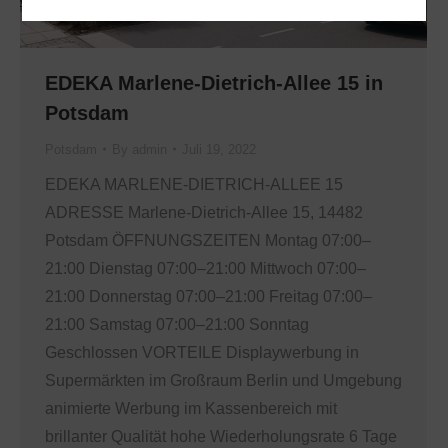
EDEKA Marlene-Dietrich-Allee 15 in
Potsdam
Potsdam
By
admin
Juli 19, 2022
EDEKA MARLENE-DIETRICH-ALLEE 15
ADRESSE Marlene-Dietrich-Allee 15, 14482
Potsdam ÖFFNUNGSZEITEN Montag 07:00–
21:00 Dienstag 07:00–21:00 Mittwoch 07:00–
21:00 Donnerstag 07:00–21:00 Freitag 07:00–
21:00 Samstag 07:00–21:00 Sonntag
Geschlossen VORTEILE Displaywerbung in
Supermärkten im Großraum Berlin und Umgebung
animierte Werbung im Kassenbereich mit
brillanter Qualität hohe Wiederholungsrate 6 Tage