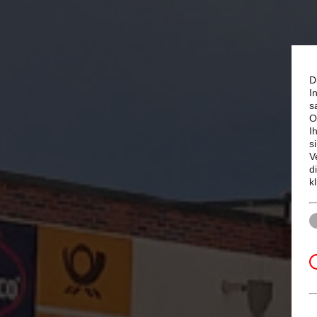
D
I
s
O
I
s
V
d
k