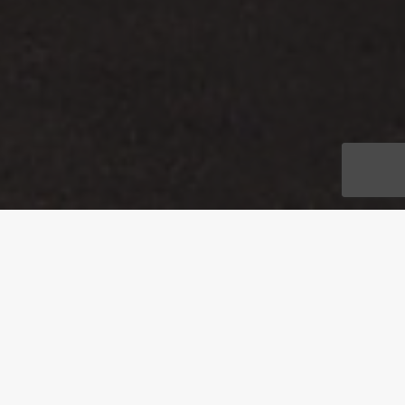
ADRESSE
Jungfernheideweg 2, 13629 Berlin