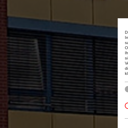
D
I
s
O
I
s
V
d
k