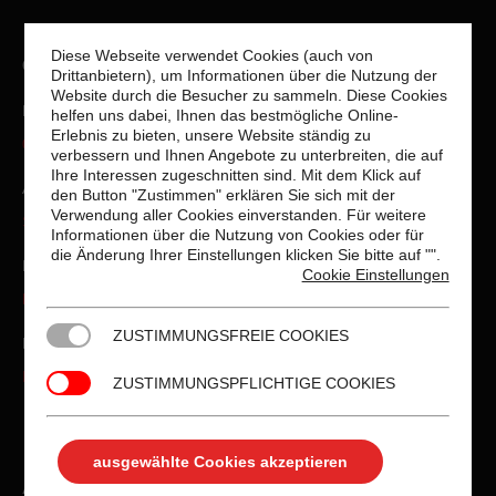
Diese Webseite verwendet Cookies (auch von
Contact Info
Drittanbietern), um Informationen über die Nutzung der
Website durch die Besucher zu sammeln. Diese Cookies
Phone number:
helfen uns dabei, Ihnen das bestmögliche Online-
Erlebnis zu bieten, unsere Website ständig zu
001 234 56 78
verbessern und Ihnen Angebote zu unterbreiten, die auf
Ihre Interessen zugeschnitten sind. Mit dem Klick auf
Address:
den Button "Zustimmen" erklären Sie sich mit der
Verwendung aller Cookies einverstanden. Für weitere
SoHo 94 Broadway St New York, NY 1001
Informationen über die Nutzung von Cookies oder für
die Änderung Ihrer Einstellungen klicken Sie bitte auf "
".
Mail:
Cookie Einstellungen
hello@dream-theme.com
ZUSTIMMUNGSFREIE COOKIES
Business hours:
Mon. - Fri. 10:00 - 19:00
ZUSTIMMUNGSPFLICHTIGE COOKIES
Find us on:
Facebook
X
Dribbble
YouTube
ausgewählte Cookies akzeptieren
page
page
page
page
Any questions? Get in touch!
opens
opens
opens
opens